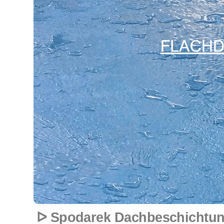
ᐅ Spodarek Dachbeschichtun