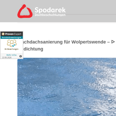
Flachdachsanierung für Wolpertswende – ᐅ
Abdichtung