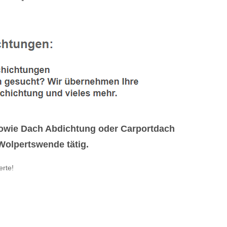
owie Dach Abdichtung oder Carportdach
Wolpertswende tätig.
erte!