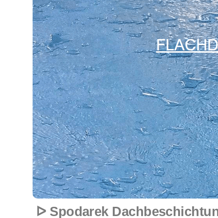
ᐅ Spodarek Dachbeschichtun