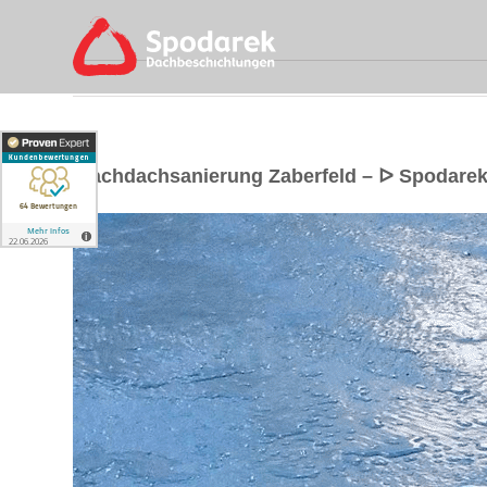
Flachdachsanierung Zaberfeld – ᐅ Spodare