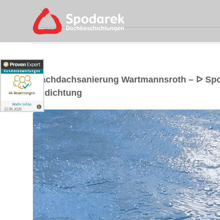
Flachdachsanierung Wartmannsroth – ᐅ Sp
Abdichtung