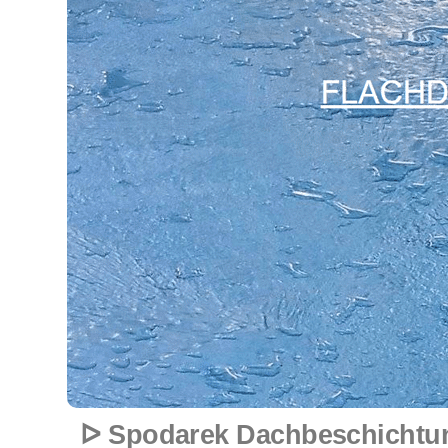
ᐅ Spodarek Dachbeschichtun