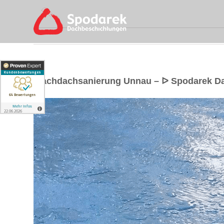
Flachdachsanierung Unnau – ᐅ Spodarek D