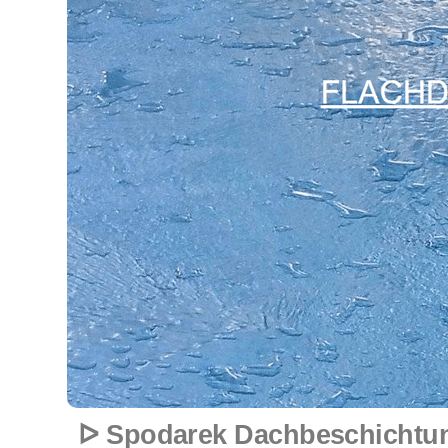
ᐅ Spodarek Dachbeschichtun