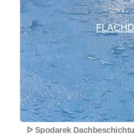
ᐅ Spodarek Dachbeschichtun