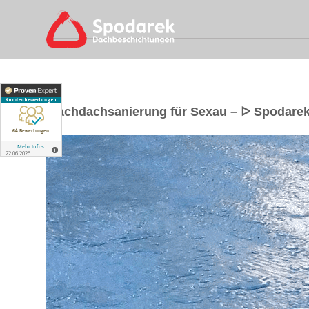
Flachdachsanierung für Sexau – ᐅ Spodare