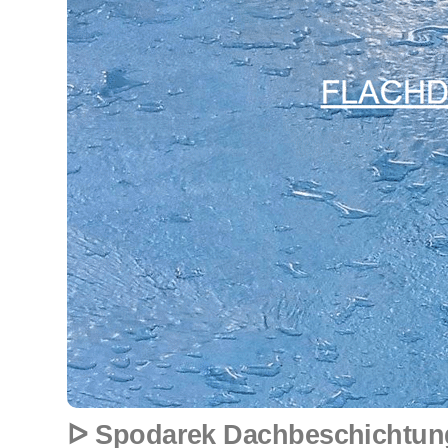
ᐅ Spodarek Dachbeschichtunge