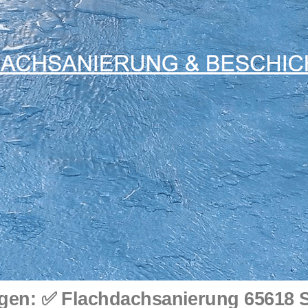
n: ✅ Flachdachsanierung 65618 Sel