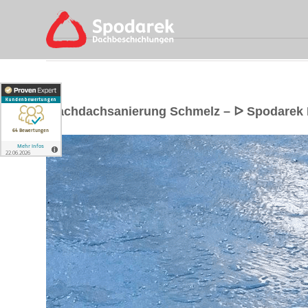
Flachdachsanierung Schmelz – ᐅ Spodarek