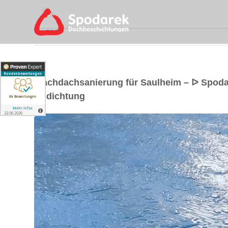
Flachdachsanierung für Saulheim – ᐅ Spod
Abdichtung