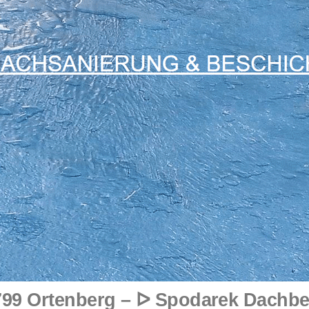
99 Ortenberg – ᐅ Spodarek Dachbe