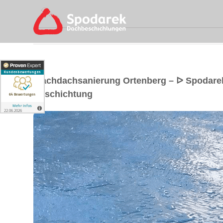
Flachdachsanierung Ortenberg – ᐅ Spodare
Beschichtung