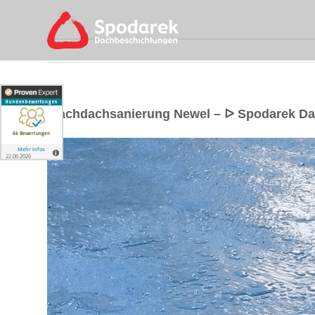
Flachdachsanierung Newel – ᐅ Spodarek Da