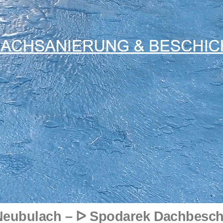
eubulach – ᐅ Spodarek Dachbeschi