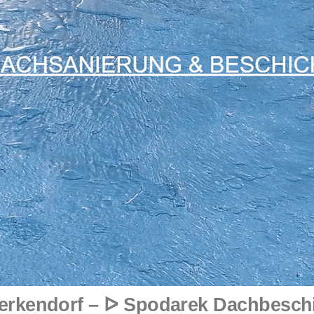
rkendorf – ᐅ Spodarek Dachbeschic