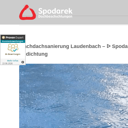
Flachdachsanierung Laudenbach – ᐅ Spoda
Abdichtung