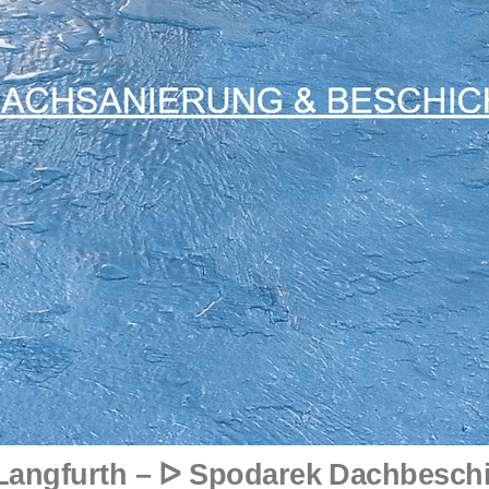
Langfurth – ᐅ Spodarek Dachbesch