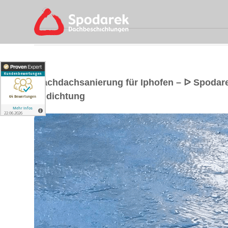
Flachdachsanierung für Iphofen – ᐅ Spoda
Abdichtung