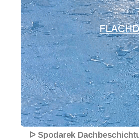
ᐅ Spodarek Dachbeschichtun