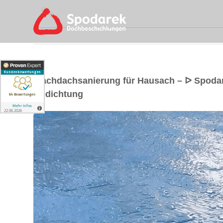
Flachdachsanierung für Hausach – ᐅ Spoda
Abdichtung