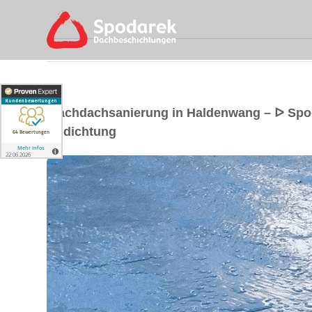
Flachdachsanierung in Haldenwang – ᐅ Spo
Abdichtung