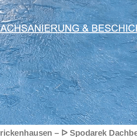
Frickenhausen – ᐅ Spodarek Dachb