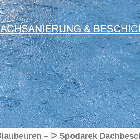
laubeuren – ᐅ Spodarek Dachbeschic