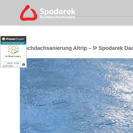
Flachdachsanierung Altrip – ᐅ Spodarek D