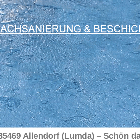
5469 Allendorf (Lumda) – Schön d